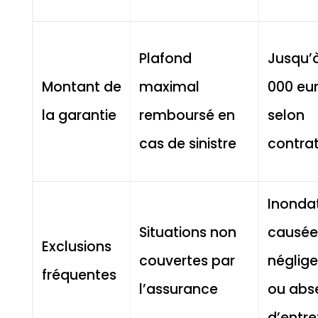
Plafond
Jusqu’à
Montant de
maximal
000 eu
la garantie
remboursé en
selon
cas de sinistre
contra
Inonda
Situations non
causée
Exclusions
couvertes par
néglig
fréquentes
l’assurance
ou abs
d’entre