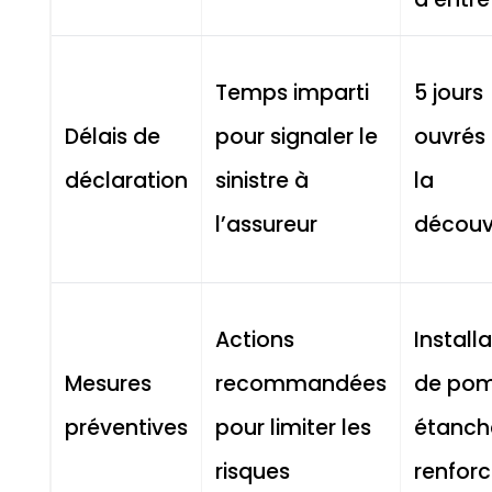
Temps imparti
5 jours
Délais de
pour signaler le
ouvrés
déclaration
sinistre à
la
l’assureur
découv
Actions
Install
Mesures
recommandées
de pom
préventives
pour limiter les
étanch
risques
renfor