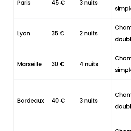
Paris
45 €
3 nuits
simpl
Cham
Lyon
35 €
2 nuits
doub
Cham
Marseille
30 €
4 nuits
simpl
Cham
Bordeaux
40 €
3 nuits
doub