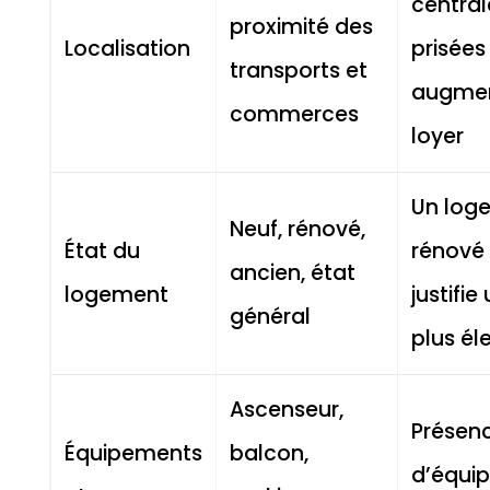
central
proximité des
Localisation
prisées
transports et
augmen
commerces
loyer
Un log
Neuf, rénové,
État du
rénové
ancien, état
logement
justifie
général
plus él
Ascenseur,
Présen
Équipements
balcon,
d’équi