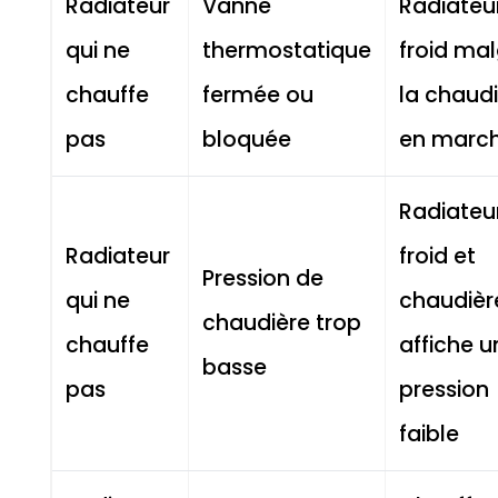
Radiateur
Vanne
Radiateu
qui ne
thermostatique
froid ma
chauffe
fermée ou
la chaud
pas
bloquée
en marc
Radiateu
Radiateur
froid et
Pression de
qui ne
chaudièr
chaudière trop
chauffe
affiche u
basse
pas
pression
faible