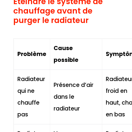
Éteindre le système de
chauffage avant de
purger le radiateur
Cause
Problème
Symptô
possible
Radiateur
Radiateu
Présence d’air
qui ne
froid en
dans le
chauffe
haut, ch
radiateur
pas
en bas