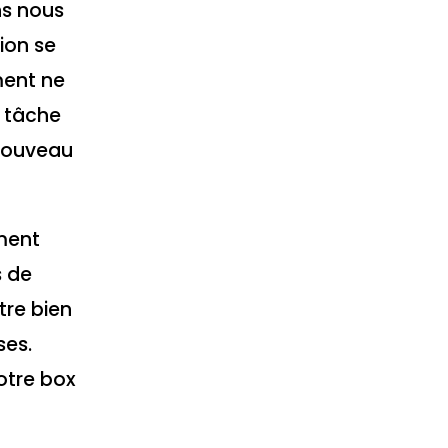
ons nous
ion se
ment ne
e tâche
 nouveau
ement
s de
tre bien
ses.
notre box