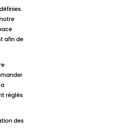
définies.
 notre
space
t afin de
re
 demander
la
nt réglés
ation des