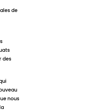
rales de
s
quats
r des
qui
 nouveau
que nous
la