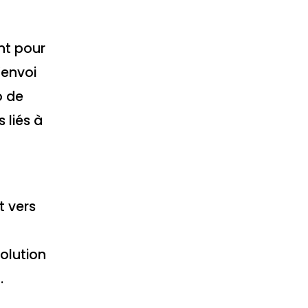
nt pour
’envoi
o de
 liés à
t vers
olution
.