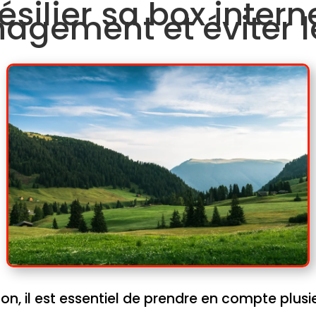
ilier sa box intern
gement et éviter le
n, il est essentiel de prendre en compte plusi