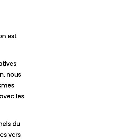
on est
atives
on, nous
ismes
avec les
nels du
es vers