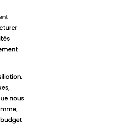
i
ent
cturer
ités
vement
liation.
xes,
 que nous
somme,
e budget