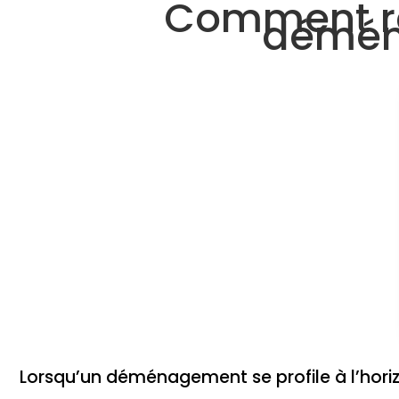
Comment rés
déména
Lorsqu’un déménagement se profile à l’horizo