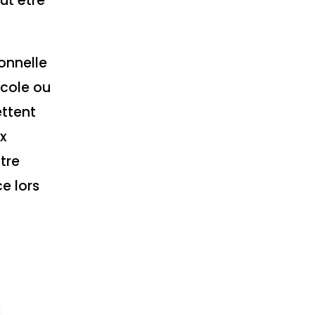
ut être
onnelle
école ou
ettent
ux
otre
ce lors