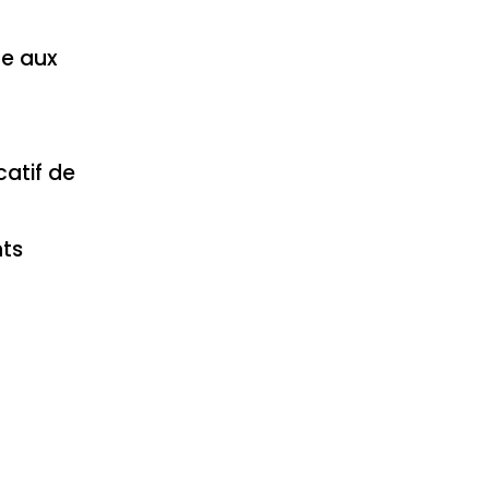
Les possibilités de
soutien financier
pour les inscrits
le aux
Les témoignages
de jeunes
travailleurs
inscrits
Les prochaines
catif de
étapes après
l'inscription
FAQs
nts