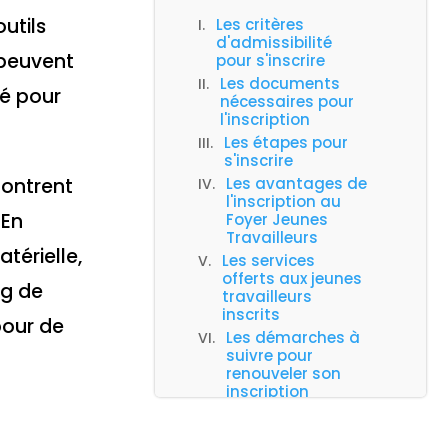
utils
Les critères
d'admissibilité
s peuvent
pour s'inscrire
Les documents
é pour
nécessaires pour
l'inscription
Les étapes pour
s'inscrire
contrent
Les avantages de
l'inscription au
 En
Foyer Jeunes
Travailleurs
térielle,
Les services
offerts aux jeunes
ng de
travailleurs
inscrits
pour de
Les démarches à
suivre pour
renouveler son
inscription
Les erreurs à éviter
lors de l'inscription