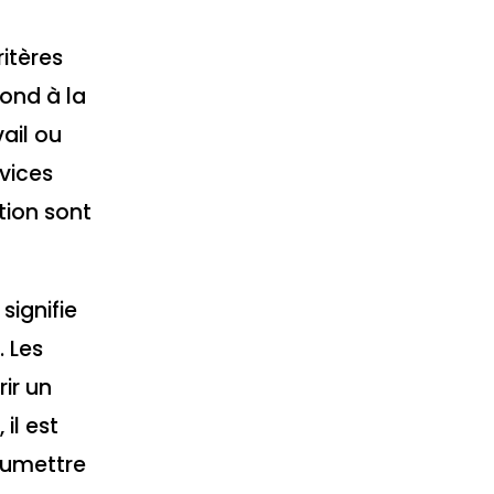
ritères
pond à la
ail ou
rvices
tion sont
signifie
. Les
rir un
il est
oumettre