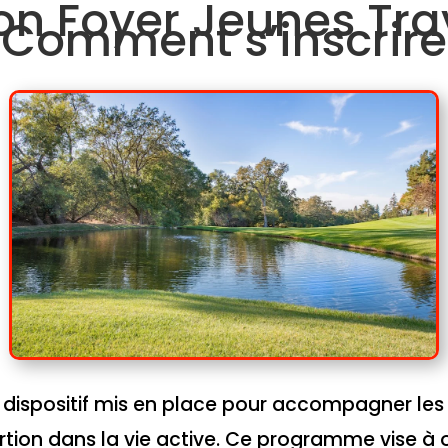
ion Foyer Jeunes Trav
Comment s’inscrire
un dispositif mis en place pour accompagner les
rtion dans la vie active. Ce programme vise à o