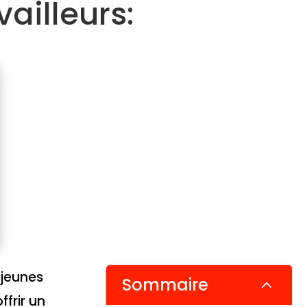
ailleurs:
 jeunes
Sommaire
2
ffrir un