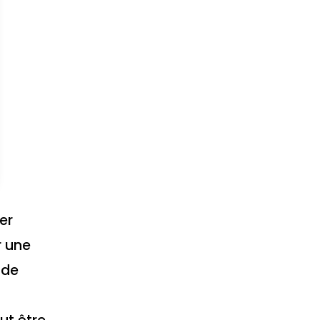
er
r une
 de