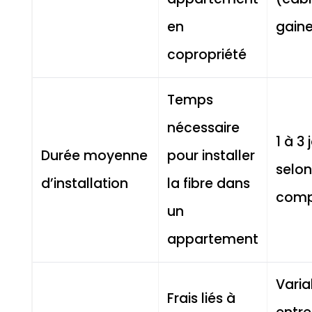
en
gain
copropriété
Temps
nécessaire
1 à 3 
Durée moyenne
pour installer
selon
d’installation
la fibre dans
comp
un
appartement
Varia
Frais liés à