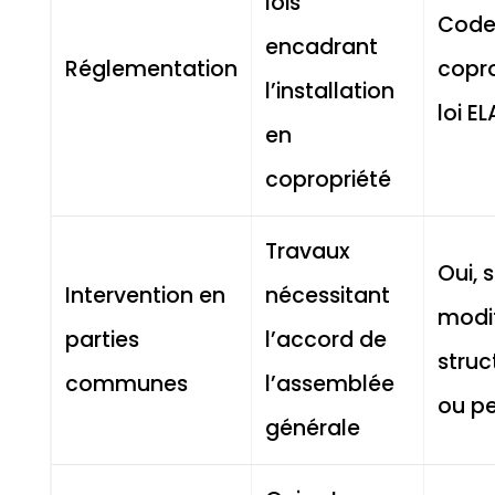
lois
Code
encadrant
Réglementation
copro
l’installation
loi E
en
copropriété
Travaux
Oui, s
Intervention en
nécessitant
modif
parties
l’accord de
struc
communes
l’assemblée
ou p
générale