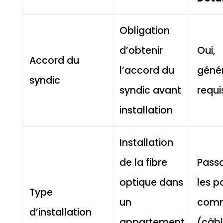
Obligation
d’obtenir
Oui,
Accord du
l’accord du
géné
syndic
syndic avant
requi
installation
Installation
de la fibre
Pass
optique dans
les p
Type
un
com
d’installation
appartement
(câb