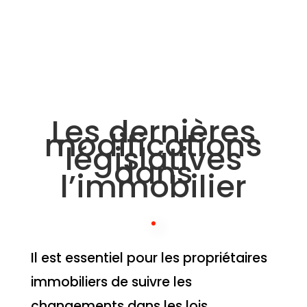
Les dernières
modifications
législatives
dans
l’immobilier
Il est essentiel pour les propriétaires
immobiliers de suivre les
changements dans les lois