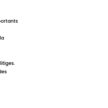
Les différences
entre l'offre
d'achat
immobilier orale et
portants
écrite
Les recours en cas
de litige lié à une
offre d'achat
la
immobilier orale
Les précautions à
prendre avant de
faire une offre
d'achat
itiges.
immobilier orale
Conclusion sur la
 des
valeur de l'offre
d'achat
immobilier orale
FAQs