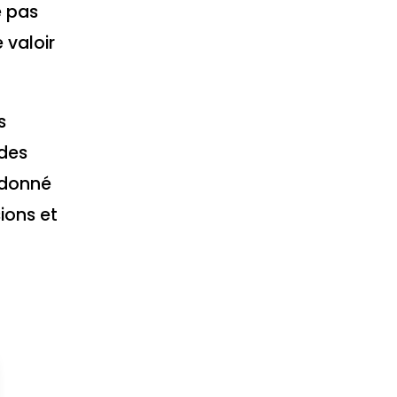
e pas
 valoir
s
 des
 donné
ions et