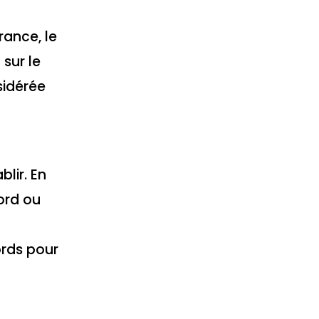
rance, le
 sur le
sidérée
blir. En
ord ou
ords pour