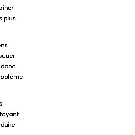
aîner
s plus
ons
oquer
t donc
problème
s
ttoyant
éduire