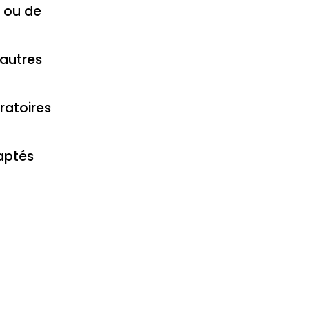
s ou de
 autres
ratoires
daptés