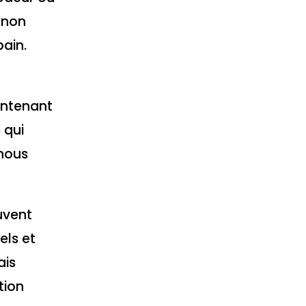
 non
bain.
ontenant
 qui
 nous
uvent
els et
ais
tion