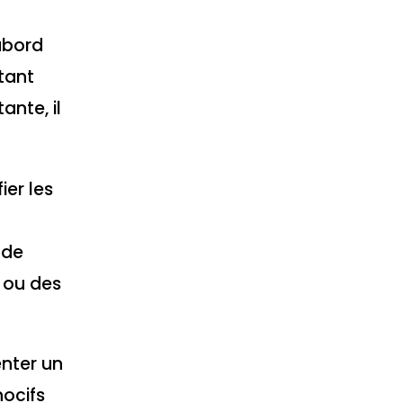
’abord
tant
ante, il
ier les
 de
s ou des
nter un
nocifs