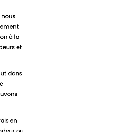
i nous
idement
on à la
odeurs et
out dans
de
ouvons
rais en
’odeur ou