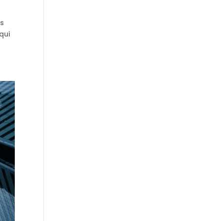
ds
qui